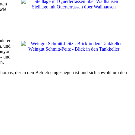
rten
Steillage mit Querterrassen über Wallhausen
 wie
nderer
n, und
Weingut Schmitt-Peitz - Blick in den Tankkeller
Canyon
u- und
n.
homas, der in den Betrieb eingestiegen ist und sich sowohl um den