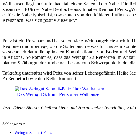
Wallhausen liegt im Gräfenbachtal, einem Seitental der Nahe. Die R
zusammen 10% der Nahe-Rebfläche aus. Inhaber Reinhard Peitz: „Wir 
es für die Nahe typisch ist, sowie auch von den kühleren Luftmassen
Kreuznach, was sich positiv auswirkt.“
Peitz ist ein Reisenarr und hat schon viele Weinbaugebiete auch in Ü
Regionen und überlege, ob die Sorten auch etwas für uns sein könnt
so suche ich dann die optimalen Kombinationen von Boden und Wein
in Arizona. So kommt es, dass das Weingut 22 Rebsorten im Anbau h
blauem Spätburgunder, und einen besonderen Schwerpunkt bildet die S
Tatkräftig unterstützt wird Peitz von seiner Lebensgefährtin Heike 
Außenbetrieb wie den Keller kümmert.
Das Weingut Schmitt-Peitz über Wallhausen
Text: Dieter Simon, Chefredakteur und Herausgeber bonvinitas; Fot
Schlagwörter:
Weingut Schmitt-Peitz