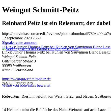
Weingut Schmitt-Peitz
Reinhard Peitz ist ein Reisenarr, der dab
https://bonvinitas.com/media/reviews/photos/thumbnail/780x400c/a7
12 septembre 2020
7569
Signaler cette annonce
Links: Junior Thomas Peitz bei Kühlen von Sauvignon Blanc Lesegut m
Weingut Schmitt-Peitz
Gutenberger Straße 3
55595 Wallhausen
Nahe / Deutschland
https://weingut-schmitt-peitz.de
Telefon: 06706-346
Weine von bonvinitas bewertet
Rebsorten:
Riesling gefolgt von Weiß-, Grau- und blauem Spätburgu
14 Hektar beträgt die Rebfläche des Nahe-Weinguts auf acht Lagen 