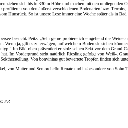
eben ziehen sich bis in 330 m Höhe und machen mit den umliegenden O
profitieren von den äußerst verschiedenen Bodenarten bzw. Terroirs,
 vom Hunsrück. So ist unsere Lese immer eine Woche später als in Bad
bersee besucht. Peitz: „Sehr gerne probiere ich eingehend die Weine a
en. Wenn ja, gilt es zu erwägen, auf welchem Boden sie stehen könnte
typ.“ Im Bild oben präsentiert er stolz seinen Sekt vor dem Grand 
at. Im Vordergrund steht natürlich Riesling gefolgt von Weiß-, Gra
ektherstellung. Von bonvinitas gut bewertete Tropfen finden sich unte
Jäckel, von Mutter und Seniorchefin Renate und insbesondere von Sohn T
os: PR