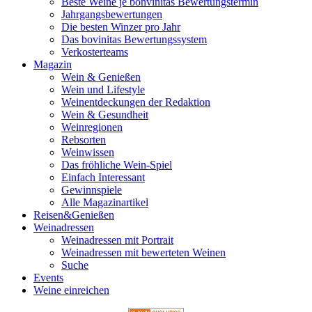
Beste Weine je bonvinitas Bewertungstermin
Jahrgangsbewertungen
Die besten Winzer pro Jahr
Das bovinitas Bewertungssystem
Verkosterteams
Magazin
Wein & Genießen
Wein und Lifestyle
Weinentdeckungen der Redaktion
Wein & Gesundheit
Weinregionen
Rebsorten
Weinwissen
Das fröhliche Wein-Spiel
Einfach Interessant
Gewinnspiele
Alle Magazinartikel
Reisen&Genießen
Weinadressen
Weinadressen mit Portrait
Weinadressen mit bewerteten Weinen
Suche
Events
Weine einreichen