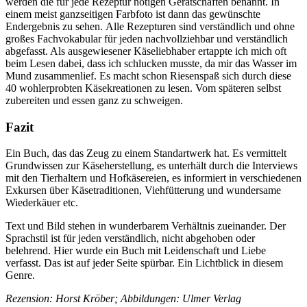
werden die für jede Rezeptur nötigen Gerätschaften benannt. In
einem meist ganzseitigen Farbfoto ist dann das gewünschte
Endergebnis zu sehen. Alle Rezepturen sind verständlich und ohne
großes Fachvokabular für jeden nachvollziehbar und verständlich
abgefasst. Als ausgewiesener Käseliebhaber ertappte ich mich oft
beim Lesen dabei, dass ich schlucken musste, da mir das Wasser im
Mund zusammenlief. Es macht schon Riesenspaß sich durch diese
40 wohlerprobten Käsekreationen zu lesen. Vom späteren selbst
zubereiten und essen ganz zu schweigen.
Fazit
Ein Buch, das das Zeug zu einem Standartwerk hat. Es vermittelt
Grundwissen zur Käseherstellung, es unterhält durch die Interviews
mit den Tierhaltern und Hofkäsereien, es informiert in verschiedenen
Exkursen über Käsetraditionen, Viehfütterung und wundersame
Wiederkäuer etc.
Text und Bild stehen in wunderbarem Verhältnis zueinander. Der
Sprachstil ist für jeden verständlich, nicht abgehoben oder
belehrend. Hier wurde ein Buch mit Leidenschaft und Liebe
verfasst. Das ist auf jeder Seite spürbar. Ein Lichtblick in diesem
Genre.
Rezension: Horst Kröber; Abbildungen: Ulmer Verlag