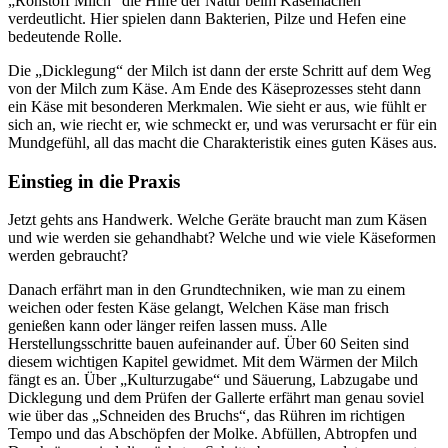
„Rohstoff Milch“ die Hilfe der Natur beim Käsemachen
verdeutlicht. Hier spielen dann Bakterien, Pilze und Hefen eine
bedeutende Rolle.
Die „Dicklegung“ der Milch ist dann der erste Schritt auf dem Weg
von der Milch zum Käse. Am Ende des Käseprozesses steht dann
ein Käse mit besonderen Merkmalen. Wie sieht er aus, wie fühlt er
sich an, wie riecht er, wie schmeckt er, und was verursacht er für ein
Mundgefühl, all das macht die Charakteristik eines guten Käses aus.
Einstieg in die Praxis
Jetzt gehts ans Handwerk. Welche Geräte braucht man zum Käsen
und wie werden sie gehandhabt? Welche und wie viele Käseformen
werden gebraucht?
Danach erfährt man in den Grundtechniken, wie man zu einem
weichen oder festen Käse gelangt, Welchen Käse man frisch
genießen kann oder länger reifen lassen muss. Alle
Herstellungsschritte bauen aufeinander auf. Über 60 Seiten sind
diesem wichtigen Kapitel gewidmet. Mit dem Wärmen der Milch
fängt es an. Über „Kulturzugabe“ und Säuerung, Labzugabe und
Dicklegung und dem Prüfen der Gallerte erfährt man genau soviel
wie über das „Schneiden des Bruchs“, das Rühren im richtigen
Tempo und das Abschöpfen der Molke. Abfüllen, Abtropfen und