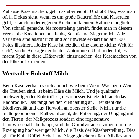
Zuhause Käse machen, geht das überhaupt? Und ob! Das, was man
oft in Dokus sieht, wenn es um große Bauernhöfe und Käsereien
geht, ist auch in der eigenen Küche, in kleinem Rahmen möglich.
Von schnell gemacht, bis monatelang gereift, findet man in diesem
Werk tolle Kreationen aus Kuh-, Schaf- und Ziegenmilch. Alle
Varianten sind ausführlich und schrittweise erklärt und auf 500
Fotos illustriert. „Jeder Käse ist letztlich eine eigene kleine Welt für
sich“, so die Aussage der beiden Autorinnen. Und in der Tat, es
macht Spaß in diese „Käsewelt“ einzutauchen, das Käsemachen von
der Pike auf zu lernen.
Wertvoller Rohstoff Milch
Beim Käse verhält es sich ähnlich wie beim Wein. Was beim Wein
die Trauben sind, ist beim Käse die Milch. Und je qualitativ
hochwertiger der Rohstoff ist, desto besser ist letztlich auch das
Endprodukt. Das fängt bei der Viehhaltung an. Hier steht die
Biodiversität und das Tierwohl an oberster Stelle. Nicht nur die
muttergebundenen Kälberaufzucht, die Fütterung, der Umgang mit
den Tieren, der Melkprozess sondern eine regenerative
Landwirtschaft überhaupt, sind die Grundvoraussetzungen für die
Erzeugung hochwertiger Milch, die Basis der Käseherstellung. Dies
gilt für Kuh, Büffel, Schaf und Ziege gleichermaßen. All dies wird