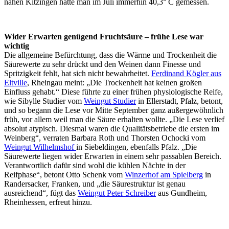
nahen Kitzingen hatte man im Juli immerhin 40,3° C gemessen.
Wider Erwarten genügend Fruchtsäure – frühe Lese war
wichtig
Die allgemeine Befürchtung, dass die Wärme und Trockenheit die
Säurewerte zu sehr drückt und den Weinen dann Finesse und
Spritzigkeit fehlt, hat sich nicht bewahrheitet.
Ferdinand Kögler aus
Eltville
, Rheingau meint: „Die Trockenheit hat keinen großen
Einfluss gehabt.“ Diese führte zu einer frühen physiologische Reife,
wie Sibylle Studier vom
Weingut Studier
in Ellerstadt, Pfalz, betont,
und so begann die Lese vor Mitte September ganz außergewöhnlich
früh, vor allem weil man die Säure erhalten wollte. „Die Lese verlief
absolut atypisch. Diesmal waren die Qualitätsbetriebe die ersten im
Weinberg“, verraten Barbara Roth und Thorsten Ochocki vom
Weingut Wilhelmshof
in Siebeldingen, ebenfalls Pfalz. „Die
Säurewerte liegen wider Erwarten in einem sehr passablen Bereich.
Verantwortlich dafür sind wohl die kühlen Nächte in der
Reifphase“, betont Otto Schenk vom
Winzerhof am Spielberg
in
Randersacker, Franken, und „die Säurestruktur ist genau
ausreichend“, fügt das
Weingut Peter Schreiber
aus Gundheim,
Rheinhessen, erfreut hinzu.