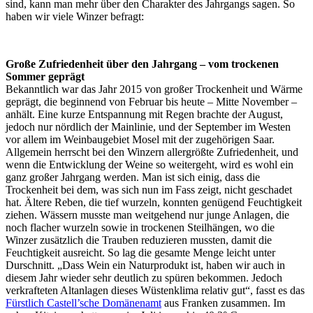
sind, kann man mehr über den Charakter des Jahrgangs sagen. So
haben wir viele Winzer befragt:
Große Zufriedenheit über den Jahrgang – vom trockenen
Sommer geprägt
Bekanntlich war das Jahr 2015 von großer Trockenheit und Wärme
geprägt, die beginnend von Februar bis heute – Mitte November –
anhält. Eine kurze Entspannung mit Regen brachte der August,
jedoch nur nördlich der Mainlinie, und der September im Westen
vor allem im Weinbaugebiet Mosel mit der zugehörigen Saar.
Allgemein herrscht bei den Winzern allergrößte Zufriedenheit, und
wenn die Entwicklung der Weine so weitergeht, wird es wohl ein
ganz großer Jahrgang werden. Man ist sich einig, dass die
Trockenheit bei dem, was sich nun im Fass zeigt, nicht geschadet
hat. Ältere Reben, die tief wurzeln, konnten genügend Feuchtigkeit
ziehen. Wässern musste man weitgehend nur junge Anlagen, die
noch flacher wurzeln sowie in trockenen Steilhängen, wo die
Winzer zusätzlich die Trauben reduzieren mussten, damit die
Feuchtigkeit ausreicht. So lag die gesamte Menge leicht unter
Durschnitt. „Dass Wein ein Naturprodukt ist, haben wir auch in
diesem Jahr wieder sehr deutlich zu spüren bekommen. Jedoch
verkrafteten Altanlagen dieses Wüstenklima relativ gut“, fasst es das
Fürstlich Castell’sche Domänenamt
aus Franken zusammen. Im