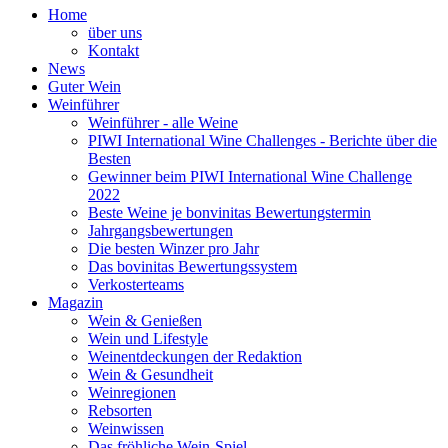
Home
über uns
Kontakt
News
Guter Wein
Weinführer
Weinführer - alle Weine
PIWI International Wine Challenges - Berichte über die
Besten
Gewinner beim PIWI International Wine Challenge
2022
Beste Weine je bonvinitas Bewertungstermin
Jahrgangsbewertungen
Die besten Winzer pro Jahr
Das bovinitas Bewertungssystem
Verkosterteams
Magazin
Wein & Genießen
Wein und Lifestyle
Weinentdeckungen der Redaktion
Wein & Gesundheit
Weinregionen
Rebsorten
Weinwissen
Das fröhliche Wein-Spiel