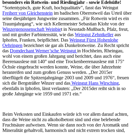
besonders
ein Rotwein- und Rieslingjahr - sowie Edelsüße!
"Sortentypisch, gute Kraft, hochqualitativ", fasst das Weingut
Freiherr von Gleichenstein
im badischen Oberrotweil das Urteil über
seine diesjährigen Jungweine zusammen. „Für Rotwein wird es ein
Traumjahrgang“, wie sich Kellermeister Sebastian Klohr von der
Winzergenossenschaft Weinbie
t in Neustadt-Mußbach, Pfalz, freut,
und mit großer Farbintensität, wie das
Weingut Zehntkeller
aus
Iphofen, Franken, beipflichtet. Das
Weingut Fürst Hohenlohe
Oehringen
bezeichnet sie gar als Dunkelrotweine. Zu Recht spricht
das
Domdechant Werner’sche Weingut
in Hochheim, Rheingau,
wohl von einem großen Jahrgang und berichtet, dass auch eine
Beerenauslese mit 140° und eine Trockenbeerenauslese mit 175°
Öchsle eingebracht werden konnte, Weine, die über Jahrzehnte
heranreifen und zum großen Genuss werden. „Der 2015er
überflügelt die Spitzenjahrgänge 2003 und 2009 und 1976“, freuen
sich die Bergsträßer Winzer und das
Weingut Hans Wirsching
,
ebenfalls in Iphofen, lässt verlauten: „Der 2015der reiht sich in so
große Jahrgänge wie 1959 und 1971 ein.“
Beim Verkosten und Einkaufen würde ich vor allem darauf achten,
dass die Weine nicht zu alkoholbetont sind und eine belebende
Fruchtsäure aufweisen. Wenn sie dann noch von der Aromatik und
Mineralität gehaltvoll, harmonisch und nicht extrem trocken sind,