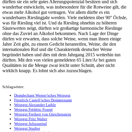
dürften sie ein sehr gutes Alterungspotenzial besitzen und sich
wunderbar entwickeln, was insbesondere für die Rotweine gilt, die
etwas mehr Alkohol gut vertragen. Vor allem dürfte es ein
wunderbares Rieslingjahr werden. Viele meldeten über 90° Öchsle,
was für Riesling viel ist. Und da Riesling ohnehin zu höheren
Säurewerten neigt, dürften wir großartige harmonische Rieslinge
ohne das Zuviel an Alkohol bekommen. Nach Lage der Dinge
dürfen wir erwarten, dass solche Weine, wenn man ihnen einige
Jahre Zeit gibt, zu einem Gedicht heranreifen, Weine, die den
internationalen Ruf und die Charakteristik deutscher Weine
begründet haben und dies mit dem Jahrgang 2015 weiterhin tun
dürften. Mit den von vielen gemeldeten 65 Liter/Ar bei guten
Qualitäten ist die Menge zwar leicht unter Schnitt, aber nicht
wirklich knapp. Es lohnt sich also zuzuschlagen.
Schlagwörter:
Domdechant Werner’sches Weingut
Fürstlich Castell’sches Domänenamt
Weingut Alexander Laible
Weingut Frédéric Fourré
Weingut Freiherr von Gleichenstein
Weingut Fritz Walter
Weingut Juliusspital
Weingut Studier