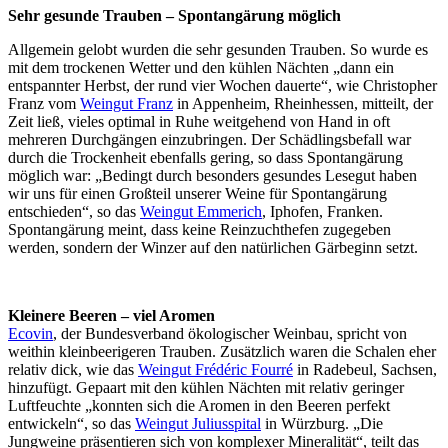
Sehr gesunde Trauben – Spontangärung möglich
Allgemein gelobt wurden die sehr gesunden Trauben. So wurde es
mit dem trockenen Wetter und den kühlen Nächten „dann ein
entspannter Herbst, der rund vier Wochen dauerte“, wie Christopher
Franz vom
Weingut Franz
in Appenheim, Rheinhessen, mitteilt, der
Zeit ließ, vieles optimal in Ruhe weitgehend von Hand in oft
mehreren Durchgängen einzubringen. Der Schädlingsbefall war
durch die Trockenheit ebenfalls gering, so dass Spontangärung
möglich war: „Bedingt durch besonders gesundes Lesegut haben
wir uns für einen Großteil unserer Weine für Spontangärung
entschieden“, so das
Weingut Emmerich
, Iphofen, Franken.
Spontangärung meint, dass keine Reinzuchthefen zugegeben
werden, sondern der Winzer auf den natürlichen Gärbeginn setzt.
Kleinere Beeren – viel Aromen
Ecovin
, der Bundesverband ökologischer Weinbau, spricht von
weithin kleinbeerigeren Trauben. Zusätzlich waren die Schalen eher
relativ dick, wie das
Weingut Frédéric Fourré
in Radebeul, Sachsen,
hinzufügt. Gepaart mit den kühlen Nächten mit relativ geringer
Luftfeuchte „konnten sich die Aromen in den Beeren perfekt
entwickeln“, so das
Weingut Juliusspital
in Würzburg. „Die
Jungweine präsentieren sich von komplexer Mineralität“, teilt das