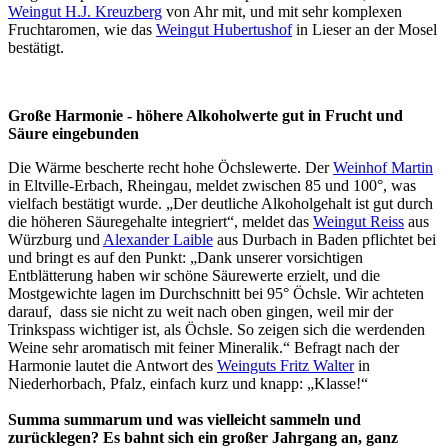
Weingut H.J. Kreuzberg
von Ahr mit, und mit sehr komplexen
Fruchtaromen, wie das
Weingut Hubertushof
in Lieser an der Mosel
bestätigt.
Große Harmonie - höhere Alkoholwerte gut in Frucht und
Säure eingebunden
Die Wärme bescherte recht hohe Öchslewerte. Der
Weinhof Martin
in Eltville-Erbach, Rheingau, meldet zwischen 85 und 100°, was
vielfach bestätigt wurde. „Der deutliche Alkoholgehalt ist gut durch
die höheren Säuregehalte integriert“, meldet das
Weingut Reiss
aus
Würzburg und
Alexander Laible
aus Durbach in Baden pflichtet bei
und bringt es auf den Punkt: „Dank unserer vorsichtigen
Entblätterung haben wir schöne Säurewerte erzielt, und die
Mostgewichte lagen im Durchschnitt bei 95° Öchsle. Wir achteten
darauf, dass sie nicht zu weit nach oben gingen, weil mir der
Trinkspass wichtiger ist, als Öchsle. So zeigen sich die werdenden
Weine sehr aromatisch mit feiner Mineralik.“ Befragt nach der
Harmonie lautet die Antwort des
Weinguts Fritz Walter
in
Niederhorbach, Pfalz, einfach kurz und knapp: „Klasse!“
Summa summarum und was vielleicht sammeln und
zurücklegen? Es bahnt sich ein großer Jahrgang an, ganz