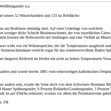
Weißburgunder u.a.
it seinen 52 Winzerfamilien und 155 ha Rebfläche:
nbau am Bodensee einmalig sind: Auf einer Unterlage von weichem
r weniger dicke Schicht Moränenschotter, der von eiszeitlichen Gletsch
estein können die Rebwurzeln tief eindringen und eine Vielfalt an Mine
es wirkt wie ein Wärmespeicher, der die Temperaturen ausgleicht und 
 Sonnenscheindauer erreicht sogar für das sonnenverwöhnte Baden Sp
iner längeren Reifezeit im Herbst mit nicht zu hohen Temperaturen Vors
adens und wurde bereits 1881 vom seinerzeitigen katholischen Ortspfarr
see anders sein, wurde die Sorte doch von dem Schweizer Hermann Mü
nd blauer Spätburgunder, 9 Prozent Ruländer/Grauburgunder, 3 Prozen
ände ist auf 45hl/ha reduziert, woraus vor allem die Premiumweine geke
os: PR