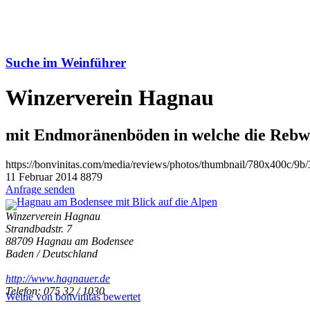
Suche im Weinführer
Winzerverein Hagnau
mit Endmoränenböden in welche die Rebwu
https://bonvinitas.com/media/reviews/photos/thumbnail/780x400c/9
11 Februar 2014
8879
Anfrage senden
Winzerverein Hagnau
Strandbadstr. 7
88709 Hagnau am Bodensee
Baden / Deutschland
http://www.hagnauer.de
Telefon: 075 32 / 1030
Weine von bonvinitas bewertet