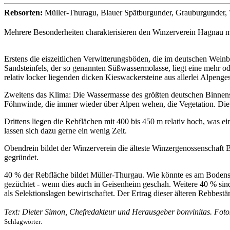
Rebsorten:
Müller-Thuragu, Blauer Spätburgunder, Grauburgunder, 
Mehrere Besonderheiten charakterisieren den Winzerverein Hagnau m
Erstens die eiszeitlichen Verwitterungsböden, die im deutschen Wei
Sandsteinfels, der so genannten Süßwassermolasse, liegt eine mehr ode
relativ locker liegenden dicken Kieswackersteine aus allerlei Alpeng
Zweitens das Klima: Die Wassermasse des größten deutschen Binnense
Föhnwinde, die immer wieder über Alpen wehen, die Vegetation. Die
Drittens liegen die Rebflächen mit 400 bis 450 m relativ hoch, was e
lassen sich dazu gerne ein wenig Zeit.
Obendrein bildet der Winzerverein die älteste Winzergenossenschaft B
gegründet.
40 % der Rebfläche bildet Müller-Thurgau. Wie könnte es am Boden
gezüchtet - wenn dies auch in Geisenheim geschah. Weitere 40 % si
als Selektionslagen bewirtschaftet. Der Ertrag dieser älteren Rebbest
Text: Dieter Simon, Chefredakteur und Herausgeber bonvinitas. Fot
Schlagwörter: