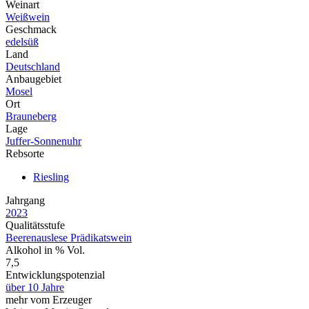
Weinart
Weißwein
Geschmack
edelsüß
Land
Deutschland
Anbaugebiet
Mosel
Ort
Brauneberg
Lage
Juffer-Sonnenuhr
Rebsorte
Riesling
Jahrgang
2023
Qualitätsstufe
Beerenauslese Prädikatswein
Alkohol in % Vol.
7,5
Entwicklungspotenzial
über 10 Jahre
mehr vom Erzeuger