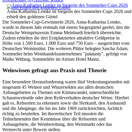
Anna-Katharina Lemke ist Siegerin des Sommelier-Cups 2026 und
erhielt den goldenen Gürtel
Die Sommelier-Cup-Gewinnerin 2026, Anna-Katharina Lemke,
wurde in diesem Jahr erstmals mit einem Siegergürtel geehrt, den die
Deutsche Weinprinzessin Emma Meinhardt feierlich überreichte.
Zudem erhielten die drei Erstplatzierten attraktive Geldpreise in
Höhe von 1.500 Euro, 1.000 Euro und 750 Euro – ausgerichtet vom
Deutschen Weininstitut. Die weiteren Plätze belegten Sascha Adam,
Sommelier beim Weinhandelsunternehmen "palatasty", gefolgt von
Maike Witfang, Sommelière im Atrium Hotel Mainz.
Weinwissen gefragt aus Praxis und Theorie
Eine besondere Herausforderung waren fünf Verkostungsrunden mit
insgesamt 45 Weinen und Winzersekten aus allen deutschen
Anbaugebieten zu Themen wie Klimawandel, unterschiedliche
Schaumweinstile oder dem Reifeverhalten deutscher Weine. Hierbei
galt es, Rebsorten zu erkennen sowie die Herkunft, den Ausbaustil
und die Jahrgänge, die bis ins Jahr 1969 zurückreichten, fachlich
richtig zu beurteilen. Im theoretischen Teil mussten die
Teilnehmenden ihre Kenntnisse über die Rebsorten und
Anbaugebiete, die Weinbereitung, den Weinmarkt oder das
Weinrecht unter Beweis stellen.