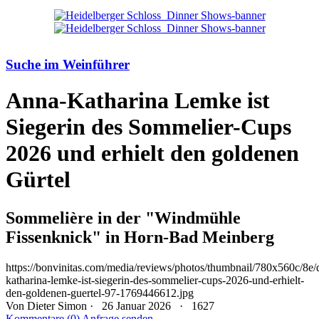
Suche im Weinführer
Anna-Katharina Lemke ist
Siegerin des Sommelier-Cups
2026 und erhielt den goldenen
Gürtel
Sommelière in der "Windmühle
Fissenknick" in Horn-Bad Meinberg
https://bonvinitas.com/media/reviews/photos/thumbnail/780x560c/8e/
katharina-lemke-ist-siegerin-des-sommelier-cups-2026-und-erhielt-
den-goldenen-guertel-97-1769446612.jpg
Von
Dieter Simon
· 26 Januar 2026 ·
1627
Kommentare (0)
Anfrage senden