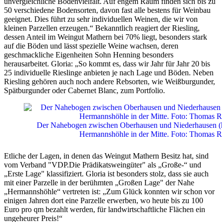
unvergleichliche Bodenvielfalt. Auf engem Raum finden sich bis zu
50 verschiedene Bodensorten, davon fast alle bestens für Weinbau
geeignet. Dies führt zu sehr individuellen Weinen, die wir von
kleinen Parzellen erzeugen.“ Bekanntlich reagiert der Riesling,
dessen Anteil im Weingut Mathern bei 70% liegt, besonders stark
auf die Böden und lässt spezielle Weine wachsen, deren
geschmackliche Eigenheiten Sohn Henning besonders
herausarbeitet. Gloria: „So kommt es, dass wir Jahr für Jahr 20 bis
25 individuelle Rieslinge anbieten je nach Lage und Böden. Neben
Riesling gehören auch noch andere Rebsorten, wie Weißburgunder,
Spätburgunder oder Cabernet Blanc, zum Portfolio.
Der Nahebogen zwischen Oberhausen und Niederhausen (hin
Hermannshöhle in der Mitte. Foto: Thomas R
Etliche der Lagen, in denen das Weingut Mathern Besitz hat, sind
vom Verband "VDP.Die Prädikatsweingüter" als „Große-“ und
„Erste Lage" klassifiziert. Gloria ist besonders stolz, dass sie auch
mit einer Parzelle in der berühmten „Großen Lage" der Nahe
„Hermannshöhle“ vertreten ist: „Zum Glück konnten wir schon vor
einigen Jahren dort eine Parzelle erwerben, wo heute bis zu 100
Euro pro qm bezahlt werden, für landwirtschaftliche Flächen ein
ungeheurer Preis!“